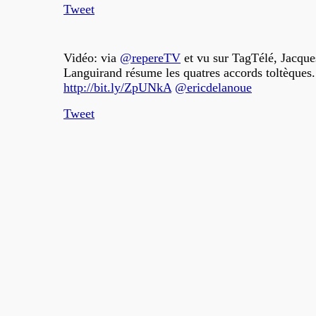
Tweet
Vidéo: via
@repereTV
et vu sur TagTélé, Jacque
Languirand résume les quatres accords toltèques.
http://bit.ly/ZpUNkA
@ericdelanoue
Tweet