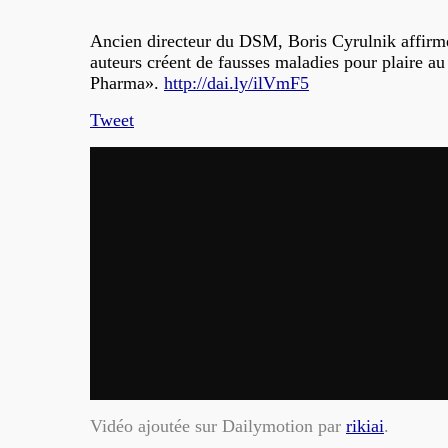
Ancien directeur du DSM, Boris Cyrulnik affirm
auteurs créent de fausses maladies pour plaire a
Pharma».
http://dai.ly/ilVmF5
Tweet
Vidéo ajoutée sur Dailymotion par
rikiai
.